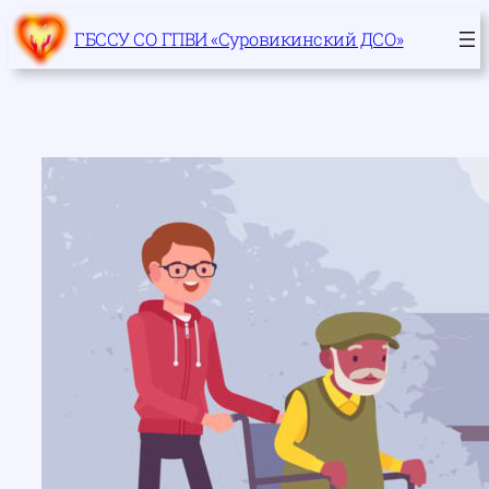
Перейти
ГБССУ СО ГПВИ «Суровикинский ДСО»
к
содержимому