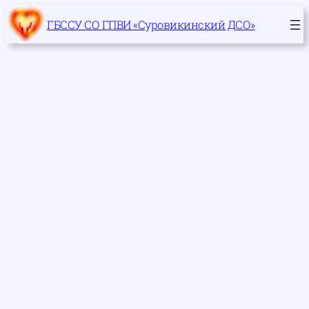
Перейти
ГБССУ СО ГПВИ «Суровикинский ДСО»
к
содержимому