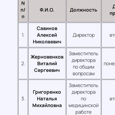
N
п/
Ф.И.О.
Должность
п
п
Савинов
1.
Алексей
Директор
вт
Николаевич
Заместитель
Жерновенков
директора
2.
Виталий
поне
по общим
Сергеевич
вопросам
Заместитель
Григоренко
директора
3.
Наталья
по
вт
Михайловна
медицинской
работе