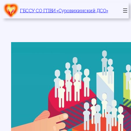
Перейти
ГБССУ СО ГПВИ «Суровикинский ДСО»
к
содержимому