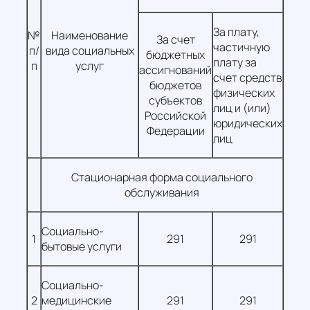
За плату,
№
Наименование
За счет
частичную
п/
вида социальных
бюджетных
плату за
п
услуг
ассигнований
счет средств
бюджетов
физических
субъектов
лиц и (или)
Российской
юридических
Федерации
лиц
Стационарная форма социального
обслуживания
Социально-
1
291
291
бытовые услуги
Социально-
2
медицинские
291
291