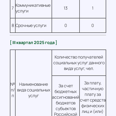
Коммуникативные
7
13
1
услуги
8
Срочные услуги
0
0
[ III квартал 2025 года ]
Количество получателей
социальных услуг данного
вида услуг, чел.
За плату,
№
Наименование
За счет
частичную
п/
вида социальных
бюджетных
плату за
п
услуг
ассигнований
счет средств
бюджетов
физических
субъектов
лиц и (или)
Российской