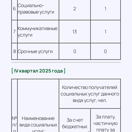
Социально-
6
2
1
правовые услуги
Коммуникативные
7
13
1
услуги
8
Срочные услуги
0
0
[ IV квартал 2025 года ]
Количество получателей
социальных услуг данного
вида услуг, чел.
За плату,
№
Наименование
За счет
частичную
п/
вида социальных
бюджетных
плату за
п
услуг