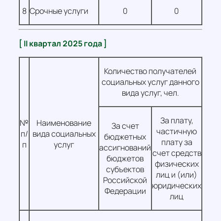
8
Срочные услуги
0
0
[ II квартал 2025 года ]
Количество получателей
социальных услуг данного
вида услуг, чел.
За плату,
№
Наименование
За счет
частичную
п/
вида социальных
бюджетных
плату за
п
услуг
ассигнований
счет средств
бюджетов
физических
субъектов
лиц и (или)
Российской
юридических
Федерации
лиц