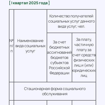
[ I квартал 2025 года ]
Количество получателей
социальных услуг данного
вида услуг, чел.
За плату,
№
Наименование
За счет
частичную
п/
вида социальных
бюджетных
плату за
п
услуг
ассигнований
счет средств
бюджетов
физических
субъектов
лиц и (или)
Российской
юридических
Федерации
лиц
Стационарная форма социального
обслуживания