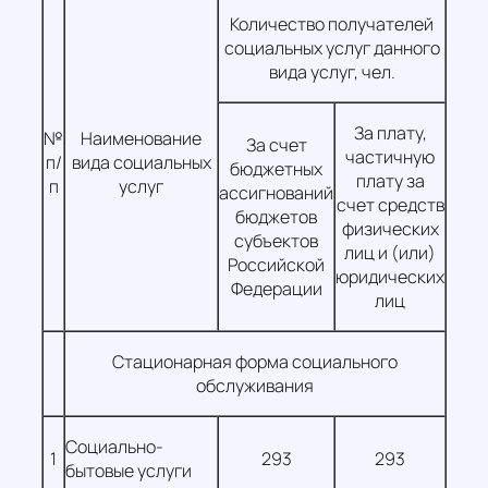
Количество получателей
социальных услуг данного
вида услуг, чел.
За плату,
№
Наименование
За счет
частичную
п/
вида социальных
бюджетных
плату за
п
услуг
ассигнований
счет средств
бюджетов
физических
субъектов
лиц и (или)
Российской
юридических
Федерации
лиц
Стационарная форма социального
обслуживания
Социально-
1
293
293
бытовые услуги