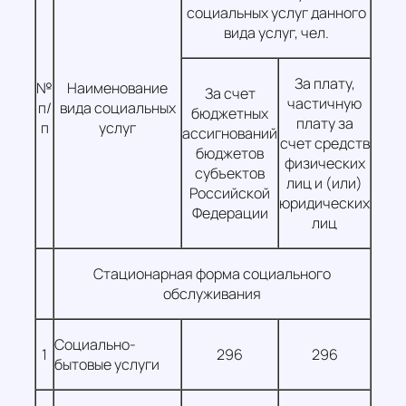
социальных услуг данного
вида услуг, чел.
За плату,
№
Наименование
За счет
частичную
п/
вида социальных
бюджетных
плату за
п
услуг
ассигнований
счет средств
бюджетов
физических
субъектов
лиц и (или)
Российской
юридических
Федерации
лиц
Стационарная форма социального
обслуживания
Социально-
1
296
296
бытовые услуги