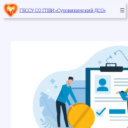
Перейти
ГБССУ СО ГПВИ «Суровикинский ДСО»
к
содержимому