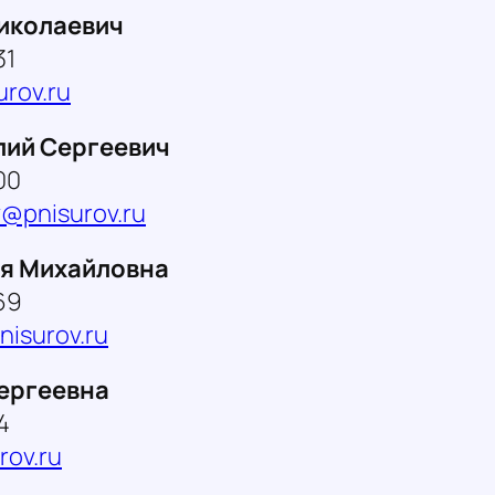
иколаевич
31
rov.ru
лий Сергеевич
00
@pnisurov.ru
ья Михайловна
69
isurov.ru
ергеевна
4
rov.ru