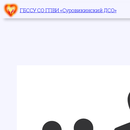
Перейти
ГБССУ СО ГПВИ «Суровикинский ДСО»
к
содержимому