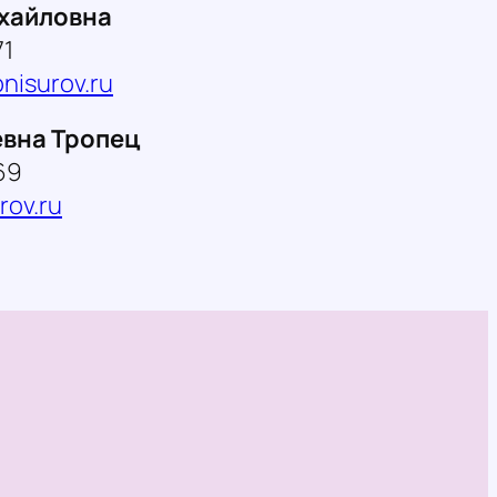
ихайловна
71
nisurov.ru
евна Тропец
69
rov.ru